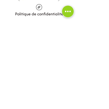
Politique de confidentialité
Contact
contact@arborinvida.com
06.85.98.48.56
@arborinvida_julie
Notre page Arborinvida
Confiez le diagnostic arbre
et la gestion de vos arbres
urbains !