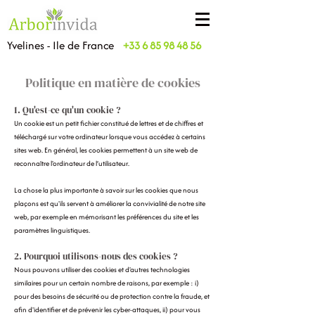
Yvelines - Ile de France
+33 6 85 98 48 56
Politique en matière de cookies
1. Qu'est-ce qu'un cookie ?
Un cookie est un petit fichier constitué de lettres et de chiffres et
téléchargé sur votre ordinateur lorsque vous accédez à certains
sites web. En général, les cookies permettent à un site web de
reconnaître l'ordinateur de l’utilisateur.
La chose la plus importante à savoir sur les cookies que nous
plaçons est qu'ils servent à améliorer la convivialité de notre site
web, par exemple en mémorisant les préférences du site et les
paramètres linguistiques.
2. Pourquoi utilisons-nous des cookies ?
Nous pouvons utiliser des cookies et d'autres technologies
similaires pour un certain nombre de raisons, par exemple : i)
pour des besoins de sécurité ou de protection contre la fraude, et
afin d'identifier et de prévenir les cyber-attaques, ii) pour vous